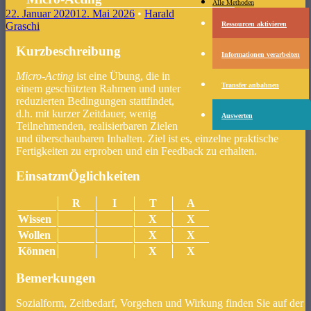
Menü
Zum Inhalt springen
Alle Methoden
22. Januar 2020
12. Mai 2026
•
Harald
Ressourcen aktivieren
Graschi
Kurzbeschreibung
Informationen verarbeiten
Micro-Acting
ist eine Übung, die in
Transfer anbahnen
einem geschützten Rahmen und unter
reduzierten Bedingungen stattfindet,
d.h. mit kurzer Zeitdauer, wenig
Auswerten
Teilnehmenden, realisierbaren Zielen
und überschaubaren Inhalten. Ziel ist es, einzelne praktische
Fertigkeiten zu erproben und ein Feedback zu erhalten.
EinsatzmÖglichkeiten
R
I
T
A
Wissen
X
X
Wollen
X
X
Können
X
X
Bemerkungen
Sozialform, Zeitbedarf, Vorgehen und Wirkung finden Sie auf der