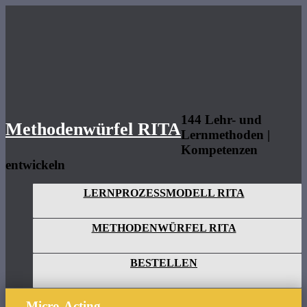
Methodenwürfel
RITA
144 Lehr- und
Methodenwürfel RITA
Lernmethoden |
Kompetenzen
entwickeln
LERNPROZESSMODELL RITA
METHODENWÜRFEL RITA
BESTELLEN
Micro-Acting