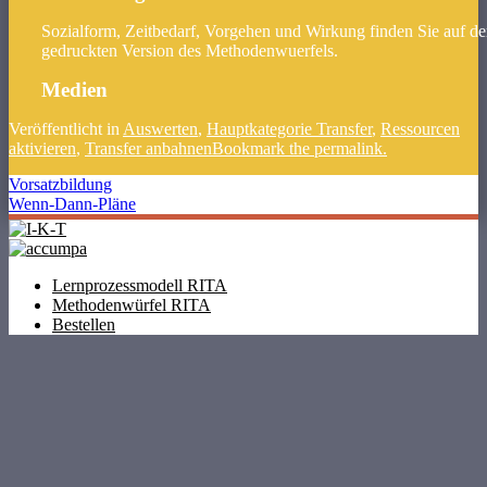
Sozialform, Zeitbedarf, Vorgehen und Wirkung finden Sie auf de
gedruckten Version des Methodenwuerfels.
Medien
Veröffentlicht in
Auswerten
,
Hauptkategorie Transfer
,
Ressourcen
aktivieren
,
Transfer anbahnen
Bookmark the permalink.
Vorsatzbildung
Beitragsnavigation
Wenn-Dann-Pläne
Lernprozessmodell RITA
Methodenwürfel RITA
Bestellen