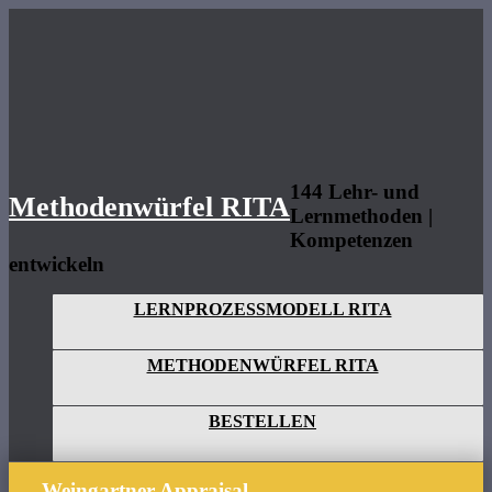
Methodenwürfel
RITA
144 Lehr- und
Methodenwürfel RITA
Lernmethoden |
Kompetenzen
entwickeln
LERNPROZESSMODELL RITA
METHODENWÜRFEL RITA
BESTELLEN
Weingartner Appraisal