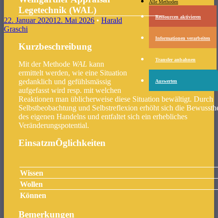
Menü
Zum Inhalt springen
Alle Methoden
Legetechnik (WAL)
Ressourcen aktivieren
22. Januar 2020
12. Mai 2026
•
Harald
Graschi
Informationen verarbeiten
Kurzbeschreibung
Transfer anbahnen
Mit der Methode
WAL
kann
ermittelt werden, wie eine Situation
gedanklich und gefühlsmässig
Auswerten
aufgefasst wird resp. mit welchen
Reaktionen man üblicherweise diese Situation bewältigt. Durch
Selbstbeobachtung und Selbstreflexion erhöht sich die Bewussthe
des eigenen Handelns und entfaltet sich ein erhebliches
Veränderungspotential.
EinsatzmÖglichkeiten
Wissen
Wollen
Können
Bemerkungen