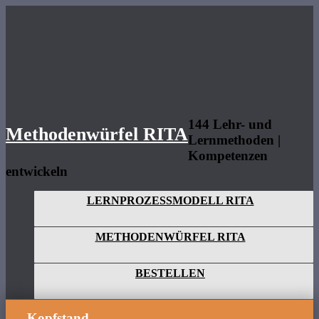
Methodenwürfel
RITA
144 Lehr- und
Methodenwürfel RITA
Lernmethoden |
Kompetenzen
entwickeln
LERNPROZESSMODELL RITA
METHODENWÜRFEL RITA
BESTELLEN
Kopfstand