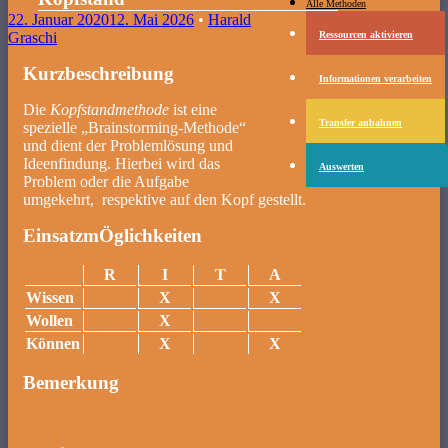
Menü
Zum Inhalt springen
Alle Methoden
22. Januar 2020
12. Mai 2026
•
Harald
Ressourcen aktivieren
Graschi
Kurzbeschreibung
Informationen verarbeiten
Die
Kopfstandmethode
ist eine
Transfer anbahnen
spezielle „Brainstorming-Methode“
und dient der Problemlösung und
Ideenfindung. Hierbei wird das
Auswerten
Problem oder die Aufgabe
umgekehrt, respektive auf den Kopf gestellt.
EinsatzmÖglichkeiten
R
I
T
A
Wissen
X
X
Wollen
X
Können
X
X
Bemerkung