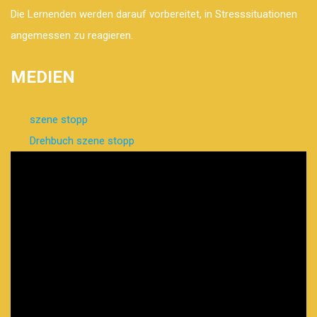
Die Lernenden werden darauf vorbereitet, in Stresssituationen
angemessen zu reagieren.
MEDIEN
szene stopp
Drehbuch szene stopp