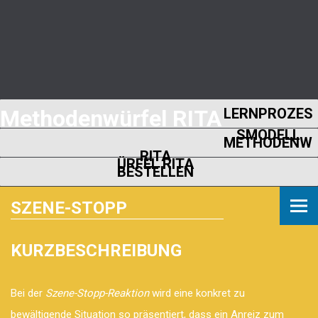
Methodenwürfel RITA
LERNPROZES
SMODELL
METHODENW
RITA
ÜRFEL RITA
BESTELLEN
SZENE-STOPP
KURZBESCHREIBUNG
Bei der
Szene-Stopp-Reaktion
wird eine konkret zu
bewältigende Situation so präsentiert, dass ein Anreiz zum