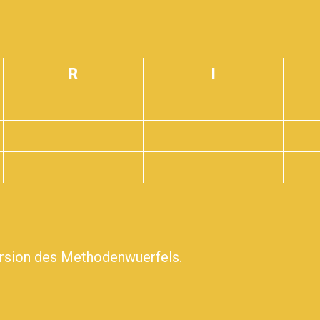
R
I
ersion des Methodenwuerfels.