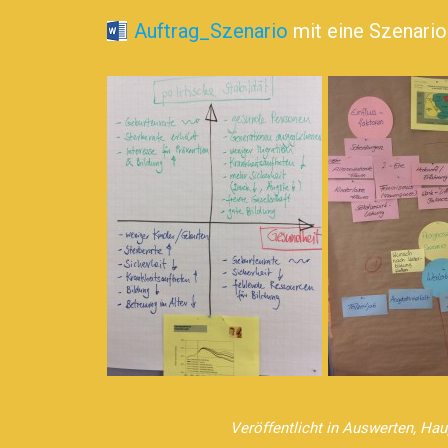
Auftrag_Szenario
mit eine Szenar
Veröffentlicht in
Auswerten
,
Haup