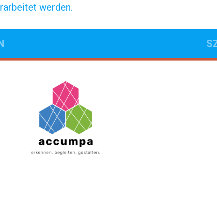
arbeitet werden.
N
S