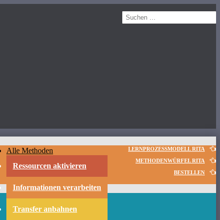
Suchen
nach:
enü
Inhalt springen
LERNPROZESSMODELL RITA
Alle Methoden
METHODENWÜRFEL RITA
Ressourcen aktivieren
BESTELLEN
Informationen verarbeiten
Transfer anbahnen