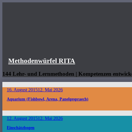
Methodenwürfel
RITA
Methodenwürfel RITA
144 Lehr- und Lernmethoden | Kompetenzen entwick
16. August 2015
12. Mai 2026
Aquarium (Fishbowl, Arena, Panelgespraech)
12. August 2015
12. Mai 2026
Einschätzbogen